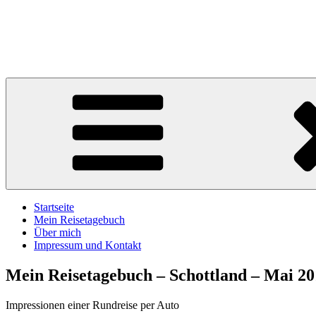
Zum
Inhalt
R.P.'s Homepage
springen
Homepage mit Reiseberichten von Ralf-Peter Hegemann
Startseite
Mein Reisetagebuch
Über mich
Impressum und Kontakt
Mein Reisetagebuch – Schottland – Mai 20
Impressionen einer Rundreise per Auto