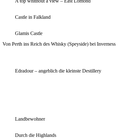
A top whithout a view – East Lomond
Castle in Falkland
Glamis Castle
Von Perth ins Reich des Whisky (Speyside) bei Inverness
Edradour – angeblich die kleinste Destillery
Landbewohner
Durch die Highlands